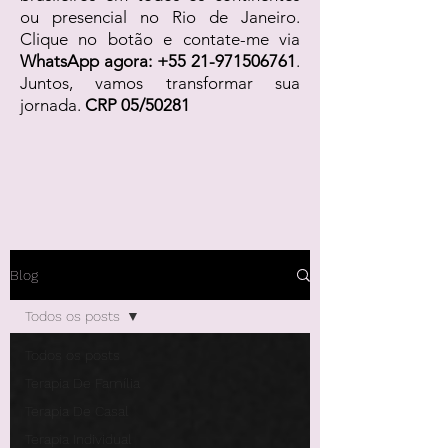
ou presencial no Rio de Janeiro.
Clique no botão e contate-me via
WhatsApp agora:
+55 21-971506761
.
Juntos, vamos transformar sua
jornada.
CRP 05/50281
Blog
Todos os posts
Todos os posts
Terapia De Família
Terapia De Casal
Terapia Individual