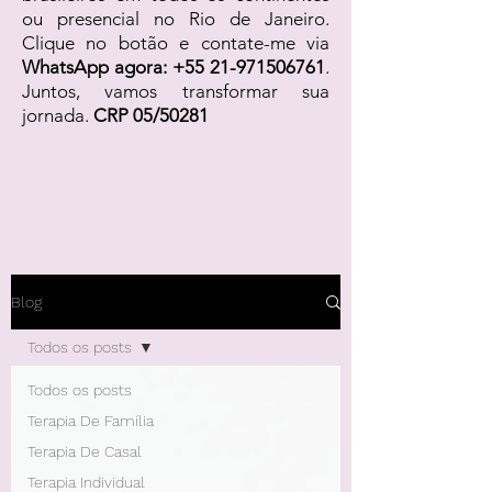
ou presencial no Rio de Janeiro.
Clique no botão e contate-me via
WhatsApp agora:
+55 21-971506761
.
Juntos, vamos transformar sua
jornada.
CRP 05/50281
Blog
Todos os posts
Todos os posts
Terapia De Família
Terapia De Casal
Terapia Individual